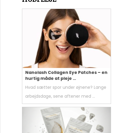
Nanolash Collagen Eye Patches – en
hurtig måde at pleje …
Hvad sætter spor under øjnene? Lange
arbejdsdage, sene aftener med …