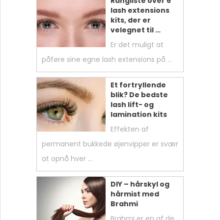
Rangliste over 6
lash extensions
kits, der er
velegnet til …
Er det muligt at
påføre sine egne lash extensions på …
Et fortryllende
blik? De bedste
lash lift- og
lamination kits
Effekten af
permanent bukkede øjenvipper er svær
at opnå hver …
DIY – hårskyl og
hårmist med
Brahmi
Brahmi er en af ​​de