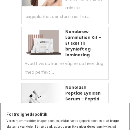
ældste
lægeplanter, der stammer fra …
Nanobrow
Lamination Kit –
Et sæt til
brynløft og
laminering …
Hvad hvis du kunne vågne op hver dag
med perfekt …
Nanolash
Peptide Eyelash
Serum – Peptid
Lash Serummet,
der virkelig …
Fortrolighedspolitik
Smukke vipper er mere end bare
Vores hjemmesider bruger cookies, inklusive tredjepartscookies til at bruge
eksterne værktøjer. I tilfælde af, at brugeren ikke giver deres samtykke, så
prikken over i’et på …