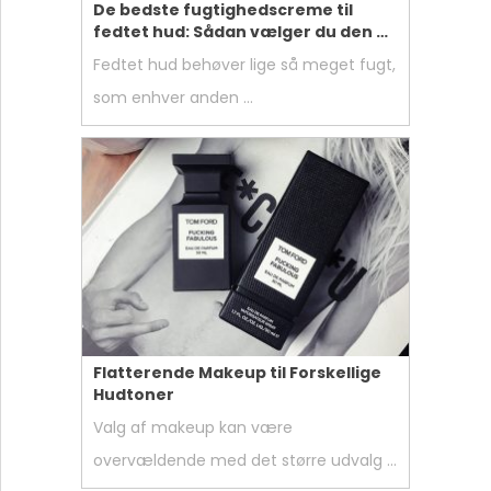
De bedste fugtighedscreme til
fedtet hud: Sådan vælger du den …
Fedtet hud behøver lige så meget fugt,
som enhver anden …
Flatterende Makeup til Forskellige
Hudtoner
Valg af makeup kan være
overvældende med det større udvalg …