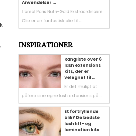
Anvendelser …
L’oreal Paris Nutri-Gold Ekstraordinære
Olie er en fantastisk olie til …
sk
INSPIRATIONER
e
Rangliste over 6
lash extensions
kits, der er
velegnet til …
Er det muligt at
påføre sine egne lash extensions på …
Et fortryllende
blik? De bedste
lash lift- og
lamination kits