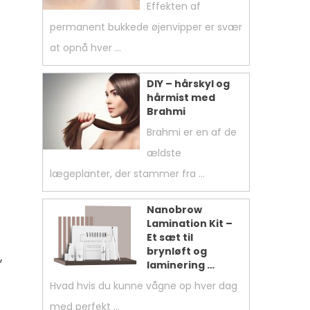
Effekten af
permanent bukkede øjenvipper er svær
at opnå hver …
DIY – hårskyl og
hårmist med
Brahmi
Brahmi er en af ​​de
ældste
lægeplanter, der stammer fra …
Nanobrow
Lamination Kit –
Et sæt til
brynløft og
,
laminering …
Hvad hvis du kunne vågne op hver dag
med perfekt …