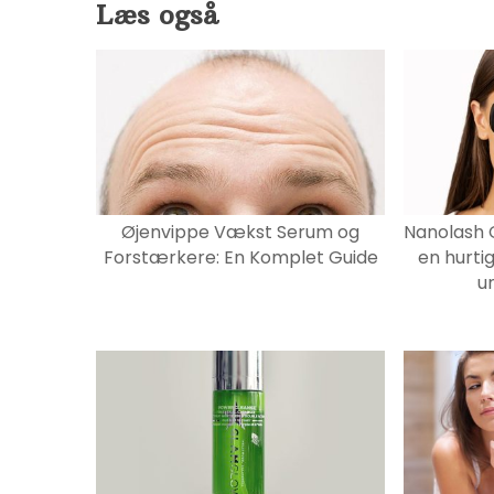
Læs også
Øjenvippe Vækst Serum og
Nanolash 
Forstærkere: En Komplet Guide
en hurti
u