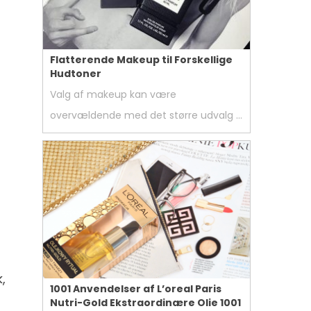
Flatterende Makeup til Forskellige
Hudtoner
Valg af makeup kan være
overvældende med det større udvalg …
,
1001 Anvendelser af L’oreal Paris
Nutri-Gold Ekstraordinære Olie 1001