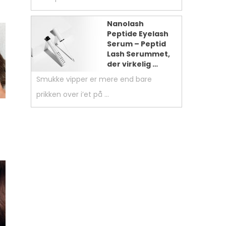
Nanolash
Peptide Eyelash
Serum – Peptid
Lash Serummet,
der virkelig …
Smukke vipper er mere end bare
prikken over i’et på …