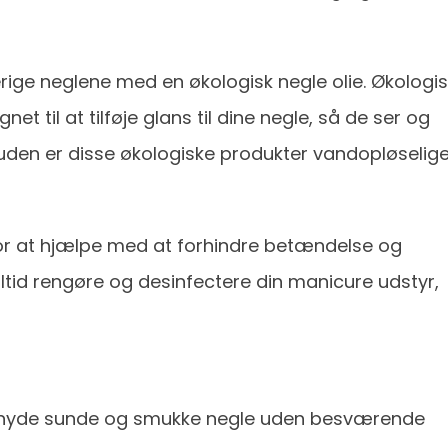
rige neglene med en økologisk negle olie. Økologi
et til at tilføje glans til dine negle, så de ser og
uden er disse økologiske produkter vandopløselig
or at hjælpe med at forhindre betændelse og
 altid rengøre og desinfectere din manicure udstyr,
u nyde sunde og smukke negle uden besværende