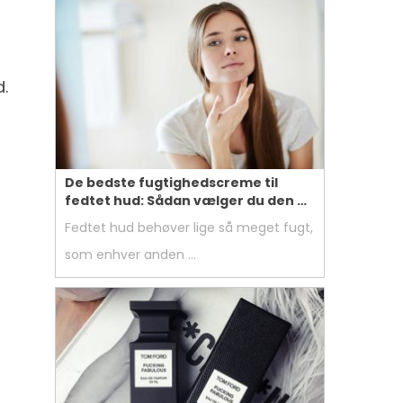
.
De bedste fugtighedscreme til
fedtet hud: Sådan vælger du den …
Fedtet hud behøver lige så meget fugt,
som enhver anden …