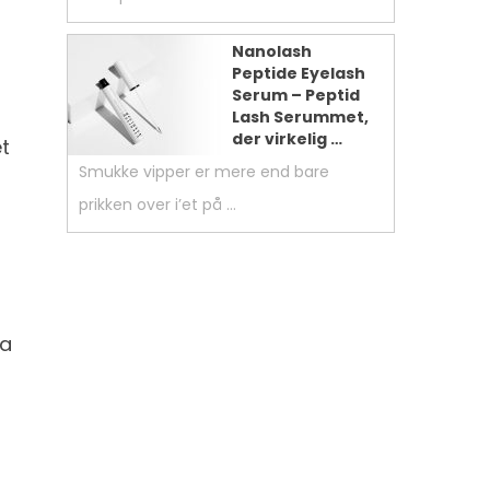
Nanolash
Peptide Eyelash
Serum – Peptid
Lash Serummet,
der virkelig …
et
Smukke vipper er mere end bare
prikken over i’et på …
da