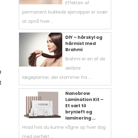
Effekten af
permanent bukkede øjenvipper er svær
at opnå hver …
DIY – hårskyl og
hårmist med
Brahmi
Brahmi er en af ​​de
ældste
a
lægeplanter, der stammer fra …
t
Nanobrow
Lamination Kit –
Et sæt til
brynløft og
laminering …
Hvad hvis du kunne vågne op hver dag
med perfekt …