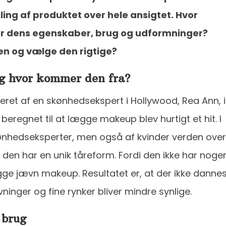
ling af produktet over hele ansigtet. Hvor
r dens egenskaber, brug og udformninger?
n og vælge den rigtige?
og hvor kommer den fra?
ret af en skønhedsekspert i Hollywood, Rea Ann, i
regnet til at lægge makeup blev hurtigt et hit. I
ønhedseksperter, men også af kvinder verden over
 den har en unik tåreform. Fordi den ikke har noge
gge jævn makeup. Resultatet er, at der ikke danne
vninger og fine rynker bliver mindre synlige.
g brug