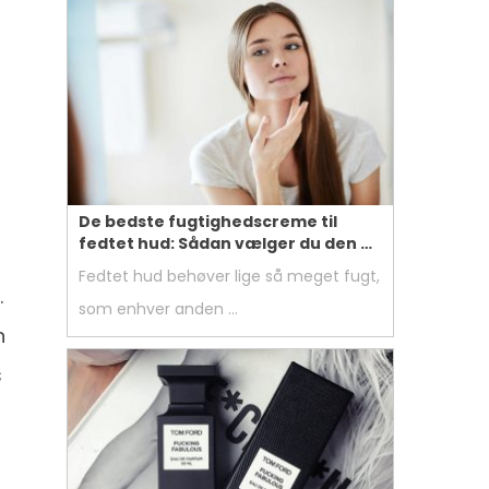
De bedste fugtighedscreme til
fedtet hud: Sådan vælger du den …
Fedtet hud behøver lige så meget fugt,
.
som enhver anden …
n
s