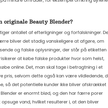
 på mindre områder, for eksempel omkring øjnene
n originale Beauty Blender?
tiger antallet af efterligninger og forfalskninger. D
e bliver det stadig vanskeligere at afgøre, om
ende og falske oplysninger, der står på etiketten
 risikerer at købe falske produkter hvor som helst,
 købe online. Det, man skal tage i betragtning i et
ve pris, selvom dette også kan være vildledende, 
, så det potentielle kunder ikke bliver afskrækket
 Blender er enormt blød, og den har færre porer
opsuge vand, hvilket resulterer i, at den bliver