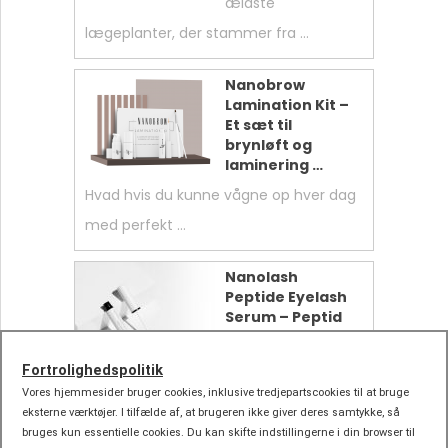
ældste
lægeplanter, der stammer fra …
Nanobrow
Lamination Kit –
Et sæt til
brynløft og
laminering …
Hvad hvis du kunne vågne op hver dag
med perfekt …
Nanolash
Peptide Eyelash
Serum – Peptid
Lash Serummet,
der virkelig …
Fortrolighedspolitik
Smukke vipper er mere end bare
Vores hjemmesider bruger cookies, inklusive tredjepartscookies til at bruge
eksterne værktøjer. I tilfælde af, at brugeren ikke giver deres samtykke, så
prikken over i’et på …
bruges kun essentielle cookies. Du kan skifte indstillingerne i din browser til