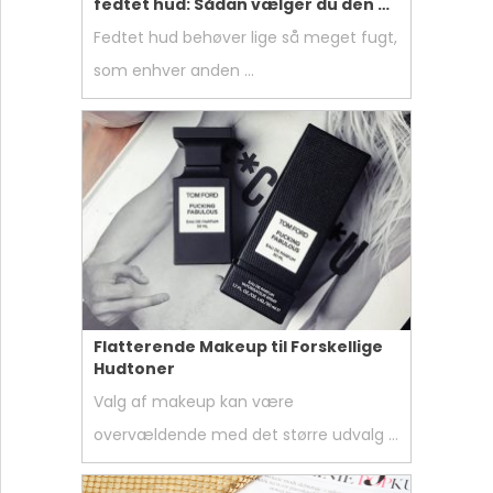
fedtet hud: Sådan vælger du den …
Fedtet hud behøver lige så meget fugt,
som enhver anden …
Flatterende Makeup til Forskellige
Hudtoner
Valg af makeup kan være
overvældende med det større udvalg …