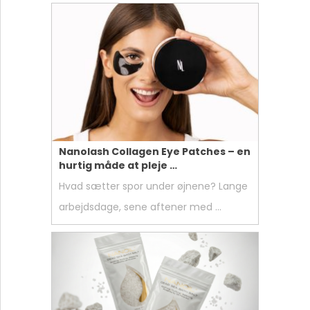
Nanolash Collagen Eye Patches – en
hurtig måde at pleje …
Hvad sætter spor under øjnene? Lange
arbejdsdage, sene aftener med …