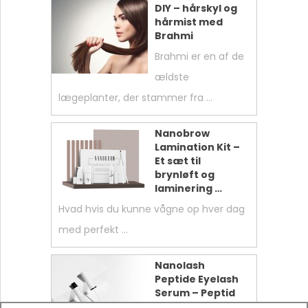
DIY – hårskyl og
hårmist med
Brahmi
Brahmi er en af ​​de
ældste
lægeplanter, der stammer fra …
Nanobrow
Lamination Kit –
Et sæt til
brynløft og
laminering …
Hvad hvis du kunne vågne op hver dag
med perfekt …
Nanolash
Peptide Eyelash
Serum – Peptid
Lash Serummet,