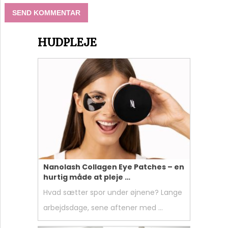
HUDPLEJE
Nanolash Collagen Eye Patches – en
hurtig måde at pleje …
Hvad sætter spor under øjnene? Lange
arbejdsdage, sene aftener med …